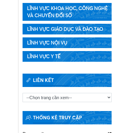
LĨNH VỰC KHOA HỌC, CÔNG NGHỆ
VÀ CHUYỂN ĐỔI SỐ
LĨNH VỰC GIÁO DỤC VÀ ĐÀO TẠO
LĨNH VỰC NỘI VỤ
LĨNH VỰC Y TẾ
LIÊN KẾT
THỐNG KÊ TRUY CẬP