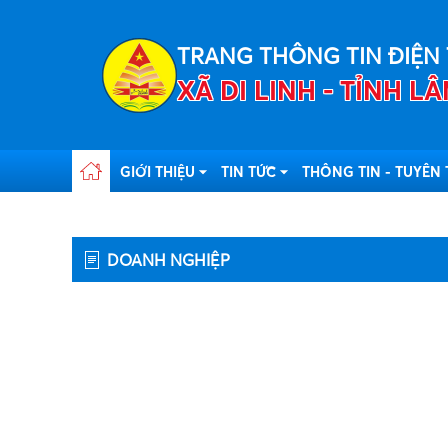
TRANG THÔNG TIN ĐIỆN
XÃ DI LINH - TỈNH 
GIỚI THIỆU
TIN TỨC
THÔNG TIN - TUYÊN
DOANH NGHIỆP