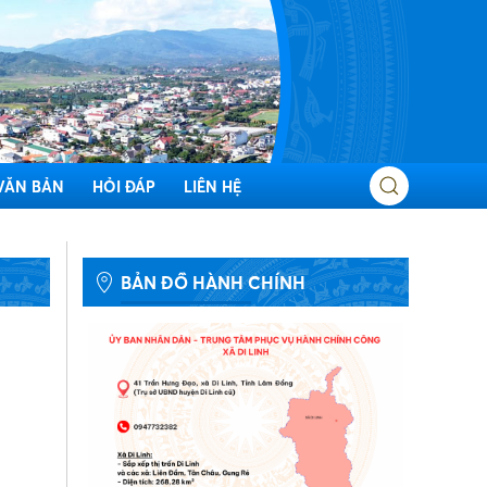
VĂN BẢN
HỎI ĐÁP
LIÊN HỆ
BẢN ĐỒ HÀNH CHÍNH