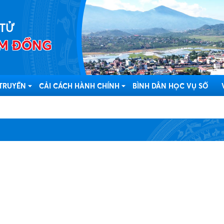
 TỬ
LÂM ĐỒNG
 TRUYỀN
CẢI CÁCH HÀNH CHÍNH
BÌNH DÂN HỌC VỤ SỐ