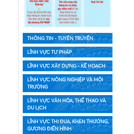
THÔNG TIN - TUYÊN TRUYỀN
LĨNH VỰC TƯ PHÁP
LĨNH VỰC XÂY DỰNG - KẾ HOẠCH
LĨNH VỰC NÔNG NGHIỆP VÀ MÔI
TRƯỜNG
LĨNH VỰC VĂN HÓA, THỂ THAO VÀ
DU LỊCH
LĨNH VỰC THI ĐUA, KHEN THƯỞNG,
GƯƠNG ĐIỂN HÌNH