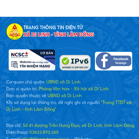
TRANG THÔNG TIN ĐIỆN TỬ
XÃ DI LINH - TỈNH LÂM ĐỒNG
Cơ quan chủ quản:
UBND xã Di Linh
Đơn vị quản trị:
Phòng Văn hóa - Xã hội xã Di Linh
Bản quyền thuộc về
UBND xã Di Linh
Khi sử dụng lại thông tin, đề nghị ghi rõ nguồn
"Trang TTĐT xã
Di Linh - tỉnh Lâm Đồng"
Địa chỉ:
Số 41 đường Trần Hưng Đạo, xã Di Linh, tỉnh Lâm Đồng
Điện thoại:
02633.870.365