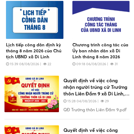
Smartbanking
Di Linh.
Lịch tiếp công dân định kỳ
Chương trình công tác của
tháng 8 năm 2026 của Chủ
Ủy ban nhân dân xã Di
tịch UBND xã Di Linh
Linh tháng 8 năm 2026
15:39 08/08/2026
|
22
09:18 06/08/2026
|
31
Quyết định về việc công
nhận người trúng cử Trưởng
thôn Liên Đầm 9 xã Di Linh,
nhiệm kỳ 2026 - 2031
15:28 04/08/2026
|
29
QĐ Trưởng thôn Liên Đầm 9.pdf
Quyết định về việc công