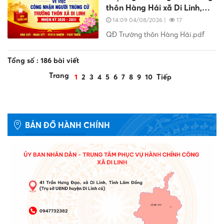
thôn Hàng Hải xã Di Linh,
nhiệm kỳ 2026 - 2031
14:09 04/08/2026
|
17
QĐ Trưởng thôn Hàng Hải.pdf
Tổng số : 186 bài viết
Trang
1
2
3
4
5
6
7
8
9
10
Tiếp
BẢN ĐỒ HÀNH CHÍNH