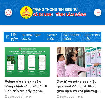
TRANG THÔNG TIN ĐIỆN TỬ
XÃ DI LINH - TỈNH LÂM ĐỒNG
TIN
TIN HOẠT ĐỘNG
SẮP XẾP
BẦU TRƯỞNG
LỊCH CÔNG
CỦA XÃ
THÔN
THÔN
TÁC
TỨC
Phòng giao dịch ngân
Duy trì và nâng cao hiệu
hàng chính sách xã hội Di
quả hoạt động tại điểm
Linh tiếp tục đẩy mạnh
giao dịch xã với phương
Chuyển đổi số - Hướng dẫn
châm “Thấu hiểu lòng dân,
2 giờ trước
|
54
3 giờ trước
|
47
mở tài khoản tiền gửi trực
tận tâm phục vụ” của
tuyến qua ứng dụng VBSP
phòng giao dịch NHCSXH