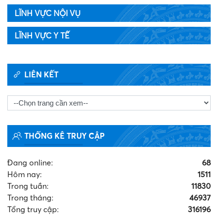
LĨNH VỰC NỘI VỤ
LĨNH VỰC Y TẾ
LIÊN KẾT
THỐNG KÊ TRUY CẬP
Đang online:
68
Hôm nay:
1511
Trong tuần:
11830
Trong tháng
:
46937
Tổng truy cập:
316196