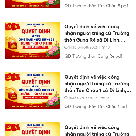
QĐ Trưởng thôn Tân Châu 5.pdf
Quyết định về việc công
nhận người trúng cử Trưởng
thôn Gung Ré xã Di Linh,
nhiệm kỳ 2026 - 2031
14:16 04/08/2026
|
13
QĐ Trưởng thôn Gung Ré.pdf
Quyết định về việc công
nhận người trúng cử Trưởng
thôn Tân Châu 1 xã Di Linh,
nhiệm kỳ 2026 - 2031
14:13 04/08/2026
|
15
QĐ Trưởng thôn Tân Châu 1.pdf
Quyết định về việc công
nhận người trúng cử Trưởng