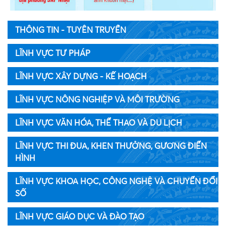
THÔNG TIN - TUYÊN TRUYỀN
LĨNH VỰC TƯ PHÁP
LĨNH VỰC XÂY DỰNG - KẾ HOẠCH
LĨNH VỰC NÔNG NGHIỆP VÀ MÔI TRƯỜNG
LĨNH VỰC VĂN HÓA, THỂ THAO VÀ DU LỊCH
LĨNH VỰC THI ĐUA, KHEN THƯỞNG, GƯƠNG ĐIỂN
HÌNH
LĨNH VỰC KHOA HỌC, CÔNG NGHỆ VÀ CHUYỂN ĐỔI
SỐ
LĨNH VỰC GIÁO DỤC VÀ ĐÀO TẠO