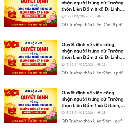
nhận người trúng cử Trưởng
thôn Liên Đầm 8 xã Di Linh,
nhiệm kỳ 2026 - 2031
15:27 04/08/2026
|
30
QĐ Trưởng thôn Liên Đầm 8.pdf
Quyết định về việc công
nhận người trúng cử Trưởng
thôn Liên Đầm 3 xã Di Linh,
nhiệm kỳ 2026 - 2031
15:26 04/08/2026
|
28
QĐ Trưởng thôn Liên Đầm 3.pdf
Quyết định về việc công
nhận người trúng cử Trưởng
thôn Liên Đầm 1 xã Di Linh,
nhiệm kỳ 2026 - 2031
15:25 04/08/2026
|
28
QĐ Trưởng thôn Liên Đầm 1.pdf