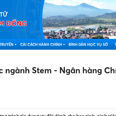
 TỬ
LÂM ĐỒNG
 TRUYỀN
CẢI CÁCH HÀNH CHÍNH
BÌNH DÂN HỌC VỤ SỐ
ọc ngành Stem - Ngân hàng Ch