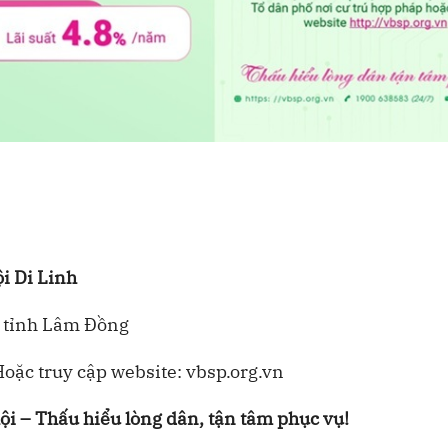
i Di Linh
h, tỉnh Lâm Đồng
oặc truy cập website: vbsp.org.vn
i – Thấu hiểu lòng dân, tận tâm phục vụ!