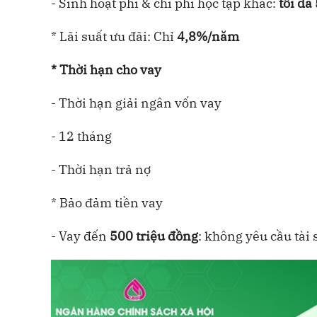
- Sinh hoạt phí & chi phí học tập khác:
tối đa
* Lãi suất ưu đãi: Chỉ
4,8%/năm
* Thời hạn cho vay
- Thời hạn giải ngân vốn vay
- 12 tháng
- Thời hạn trả nợ
* Bảo đảm tiền vay
- Vay đến
500 triệu đồng
: không yêu cầu tài