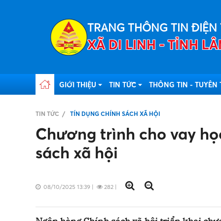
TRANG THÔNG TIN ĐIỆN
XÃ DI LINH - TỈNH 
GIỚI THIỆU
TIN TỨC
THÔNG TIN - TUYÊN
TIN TỨC
TÍN DỤNG CHÍNH SÁCH XÃ HỘI
Chương trình cho vay h
sách xã hội
08/10/2025 13:39
|
282
|