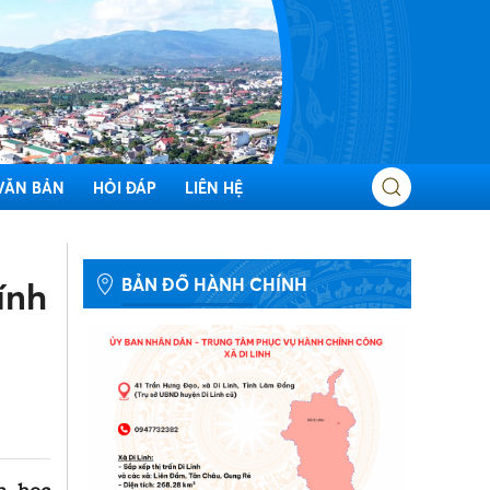
VĂN BẢN
HỎI ĐÁP
LIÊN HỆ
BẢN ĐỒ HÀNH CHÍNH
ính