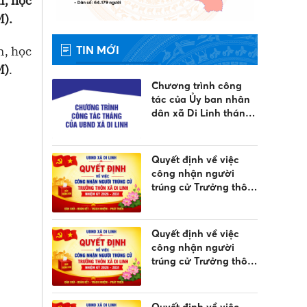
n, học
M).
TIN MỚI
n, học
M)
.
Chương trình công
tác của Ủy ban nhân
dân xã Di Linh tháng
8 năm 2026
Quyết định về việc
công nhận người
trúng cử Trưởng thôn
Liên Đầm 9 xã Di
Linh, nhiệm kỳ 2026 -
2031
Quyết định về việc
công nhận người
trúng cử Trưởng thôn
Liên Đầm 8 xã Di
Linh, nhiệm kỳ 2026 -
2031