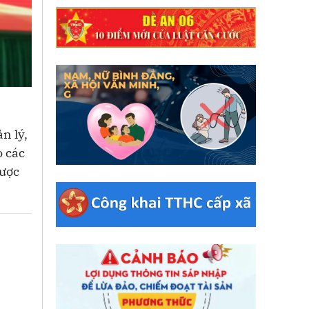
n lý,
o các
được