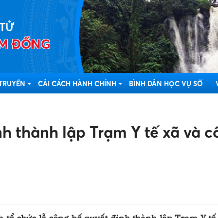
 TỬ
LÂM ĐỒNG
 TRUYỀN
CẢI CÁCH HÀNH CHÍNH
BÌNH DÂN HỌC VỤ SỐ
nh thành lập Trạm Y tế xã và 