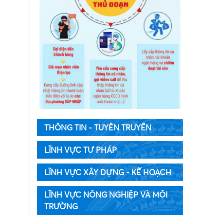
THÔNG TIN - TUYÊN TRUYỀN
LĨNH VỰC TƯ PHÁP
LĨNH VỰC XÂY DỰNG - KẾ HOẠCH
LĨNH VỰC NÔNG NGHIỆP VÀ MÔI
TRƯỜNG