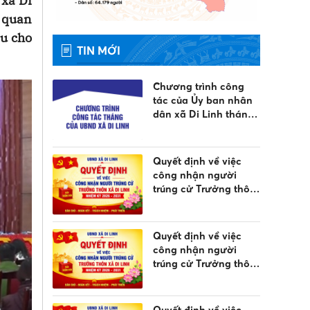
 xã Di
a quan
ầu cho
TIN MỚI
Chương trình công
tác của Ủy ban nhân
dân xã Di Linh tháng
8 năm 2026
Quyết định về việc
công nhận người
trúng cử Trưởng thôn
Liên Đầm 9 xã Di
Linh, nhiệm kỳ 2026 -
2031
Quyết định về việc
công nhận người
trúng cử Trưởng thôn
Liên Đầm 8 xã Di
Linh, nhiệm kỳ 2026 -
2031