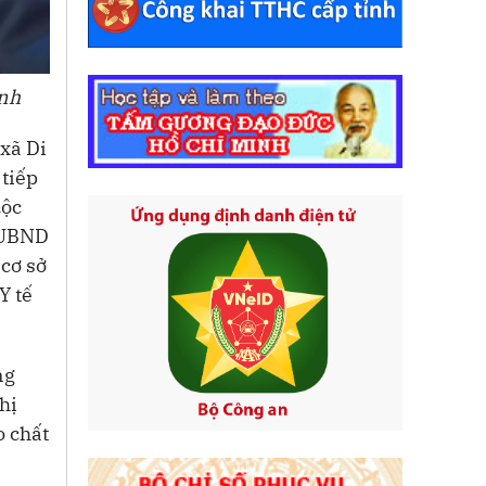
inh
 xã Di
 tiếp
uộc
c UBND
 cơ sở
Y tế
ng
hị
o chất