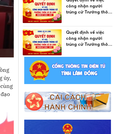
Quyết định về việc
công nhận người
trúng cử Trưởng thôn
Liên Đầm 3 xã Di
Linh, nhiệm kỳ 2026 -
2031
Quyết định về việc
công nhận người
trúng cử Trưởng thôn
Liên Đầm 1 xã Di Linh,
nhiệm kỳ 2026 - 2031
đồng
g ủy,
 cùng
 đạo