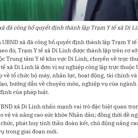
ã đã công bố quyết định thành lập Trạm Y tế xã Di L
ch UBND xã đã công bố quyết định thành lập Trạm Y tế
eo đó, Trạm Y tế xã Di Linh được thành lập trên cơ sở
c Trung tâm Y tế khu vực Di Linh, chuyển về trực th
tế xã Di Linh là đơn vị sự nghiệp công lập trực thuộ
ếp về tổ chức bộ máy, nhân lực, hoạt động, tài chính và
 đạo, hướng dẫn về chuyên môn, nghiệp vụ của ngành 
 định của pháp luật.
UBND xã Di Linh nhấn mạnh vai trò đặc biệt quan trọ
ảo vệ và nâng cao sức khỏe Nhân dân; đồng thời đề ng
 chức, phát huy tinh thần đoàn kết, chủ động nâng ca
ụ trong giai đoạn mới.