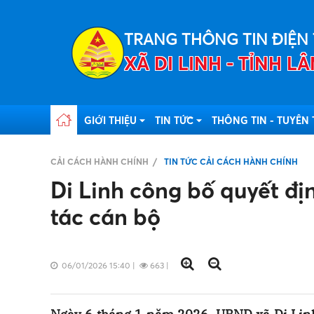
TRANG THÔNG TIN ĐIỆN
XÃ DI LINH - TỈNH 
GIỚI THIỆU
TIN TỨC
THÔNG TIN - TUYÊN
CẢI CÁCH HÀNH CHÍNH
TIN TỨC CẢI CÁCH HÀNH CHÍNH
Di Linh công bố quyết đị
tác cán bộ
06/01/2026 15:40
|
663
|