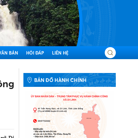
VĂN BẢN
HỎI ĐÁP
LIÊN HỆ
BẢN ĐỒ HÀNH CHÍNH
công