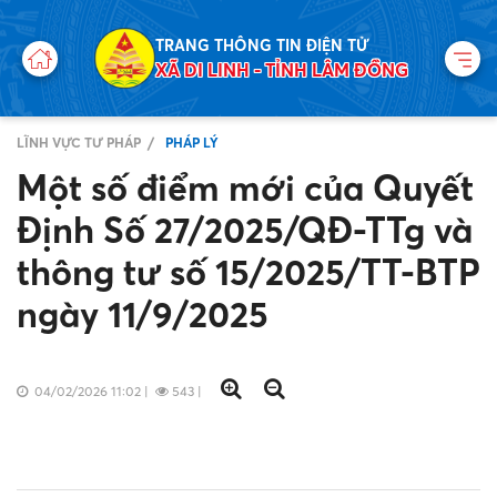
TRANG THÔNG TIN ĐIỆN TỬ
XÃ DI LINH - TỈNH LÂM ĐỒNG
LĨNH VỰC TƯ PHÁP
PHÁP LÝ
Một số điểm mới của Quyết
Định Số 27/2025/QĐ-TTg và
thông tư số 15/2025/TT-BTP
ngày 11/9/2025
04/02/2026 11:02
|
543
|