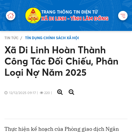
TRANG THÔNG TIN ĐIỆN TỬ
XÃ DI LINH - TỈNH LÂM ĐỒNG
TIN TỨC
TÍN DỤNG CHÍNH SÁCH XÃ HỘI
Xã Di Linh Hoàn Thành
Công Tác Đối Chiếu, Phân
Loại Nợ Năm 2025
12/12/2025 09:17
|
220
|
Thực hiện kế hoạch của Phòng giao dịch Ngân