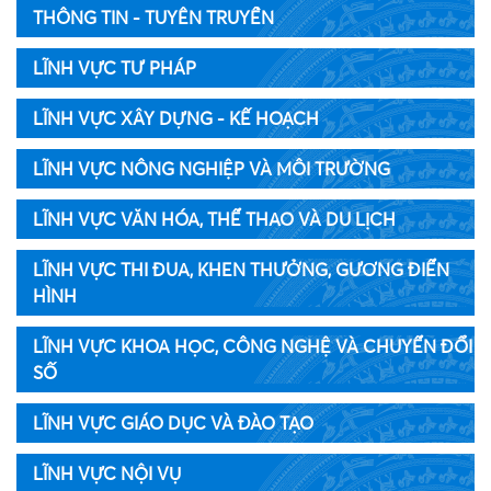
THÔNG TIN - TUYÊN TRUYỀN
LĨNH VỰC TƯ PHÁP
LĨNH VỰC XÂY DỰNG - KẾ HOẠCH
LĨNH VỰC NÔNG NGHIỆP VÀ MÔI TRƯỜNG
LĨNH VỰC VĂN HÓA, THỂ THAO VÀ DU LỊCH
LĨNH VỰC THI ĐUA, KHEN THƯỞNG, GƯƠNG ĐIỂN
HÌNH
LĨNH VỰC KHOA HỌC, CÔNG NGHỆ VÀ CHUYỂN ĐỔI
SỐ
LĨNH VỰC GIÁO DỤC VÀ ĐÀO TẠO
LĨNH VỰC NỘI VỤ