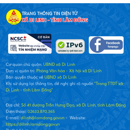
TRANG THÔNG TIN ĐIỆN TỬ
XÃ DI LINH - TỈNH LÂM ĐỒNG
Cơ quan chủ quản:
UBND xã Di Linh
Đơn vị quản trị:
Phòng Văn hóa - Xã hội xã Di Linh
Bản quyền thuộc về
UBND xã Di Linh
Khi sử dụng lại thông tin, đề nghị ghi rõ nguồn
"Trang TTĐT xã
Di Linh - tỉnh Lâm Đồng"
Địa chỉ:
Số 41 đường Trần Hưng Đạo, xã Di Linh, tỉnh Lâm Đồng
Điện thoại:
02633.870.365
E-mail:
dilinh@lamdong.gov.vn
- Website:
https://dilinh.lamdong.gov.vn