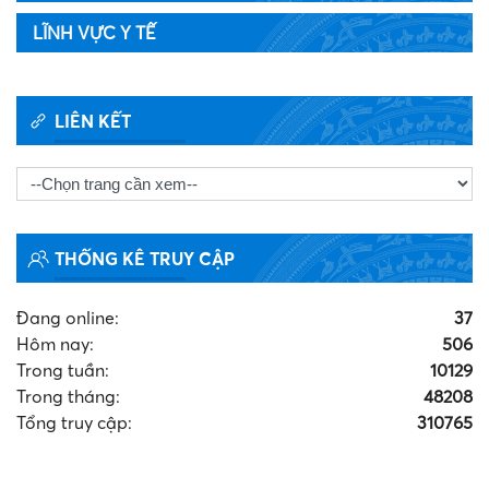
LĨNH VỰC Y TẾ
LIÊN KẾT
THỐNG KÊ TRUY CẬP
Đang online:
37
Hôm nay:
506
Trong tuần:
10129
Trong tháng
:
48208
Tổng truy cập:
310765